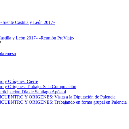
 «Siente Castilla y León 2017»
astilla y León 2017» -Reunión PreViaje-
7
obremesa
o y Orígenes: Cierre
o y Orígenes: Trabajo. Sala Computación
articipación Día de Santiago Apóstol
NTRO Y ORIGENES: Visita a la Diputación de Palencia
NTRO Y ORIGENES: Trabajando en forma grupal en Palencia