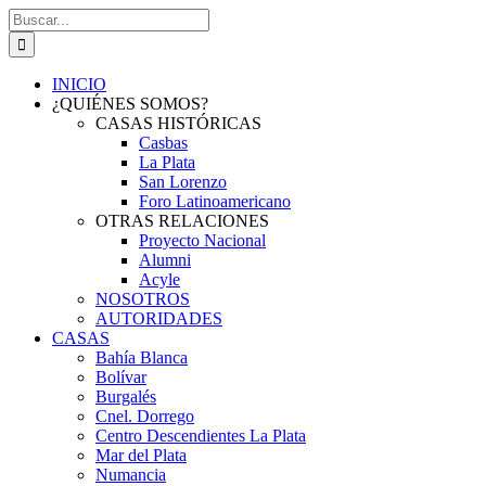
Saltar
Buscar:
al
contenido
INICIO
¿QUIÉNES SOMOS?
CASAS HISTÓRICAS
Casbas
La Plata
San Lorenzo
Foro Latinoamericano
OTRAS RELACIONES
Proyecto Nacional
Alumni
Acyle
NOSOTROS
AUTORIDADES
CASAS
Bahía Blanca
Bolívar
Burgalés
Cnel. Dorrego
Centro Descendientes La Plata
Mar del Plata
Numancia