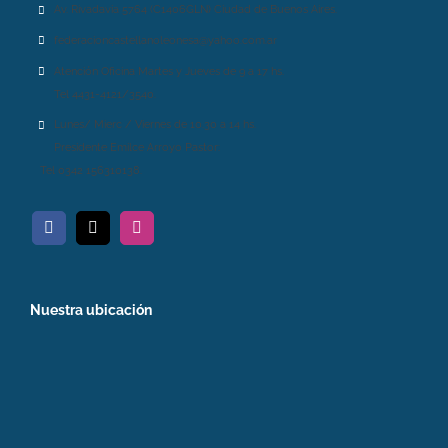
Av. Rivadavia 5764 (C1406GLN) Ciudad de Buenos Aires.
federacioncastellanoleonesa@yahoo.com.ar
Atención Oficina Martes y Jueves de 9 a 17 hs.
Tel 4431-4121/3540.
Lunes/ Mierc / Viernes de 10.30 a 14 hs.
Presidente Emilce Arroyo Pastor:
Tel 0342 156310138.
Nuestra ubicación