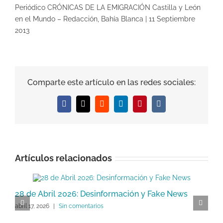
Periódico CRÓNICAS DE LA EMIGRACIÓN Castilla y León
en el Mundo – Redacción, Bahía Blanca | 11 Septiembre
2013
Comparte este artículo en las redes sociales:
Facebook
X
Reddit
LinkedIn
Pinterest
Vk
Artículos relacionados
28 de Abril 2026: Desinformación y Fake News
D
abril 17, 2026
|
Sin comentarios
d