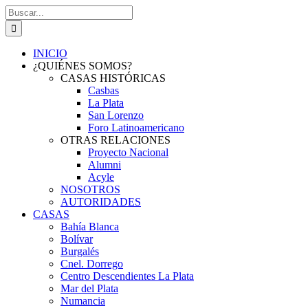
Saltar
Buscar:
al
contenido
INICIO
¿QUIÉNES SOMOS?
CASAS HISTÓRICAS
Casbas
La Plata
San Lorenzo
Foro Latinoamericano
OTRAS RELACIONES
Proyecto Nacional
Alumni
Acyle
NOSOTROS
AUTORIDADES
CASAS
Bahía Blanca
Bolívar
Burgalés
Cnel. Dorrego
Centro Descendientes La Plata
Mar del Plata
Numancia