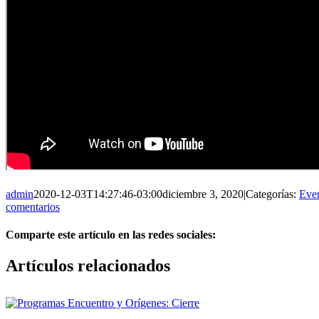
admin
2020-12-03T14:27:46-03:00
diciembre 3, 2020
|
Categorías:
Eve
comentarios
Comparte este artículo en las redes sociales:
Facebook
X
Reddit
LinkedIn
Pinterest
Vk
Artículos relacionados