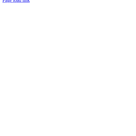
Page load link
Ir
a
Arriba