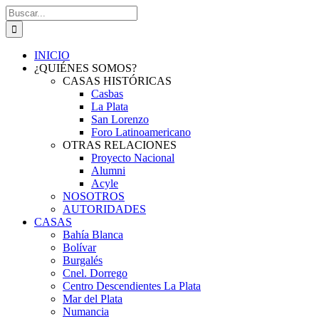
Saltar
Buscar:
al
contenido
INICIO
¿QUIÉNES SOMOS?
CASAS HISTÓRICAS
Casbas
La Plata
San Lorenzo
Foro Latinoamericano
OTRAS RELACIONES
Proyecto Nacional
Alumni
Acyle
NOSOTROS
AUTORIDADES
CASAS
Bahía Blanca
Bolívar
Burgalés
Cnel. Dorrego
Centro Descendientes La Plata
Mar del Plata
Numancia