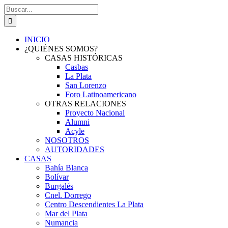
Saltar
Buscar:
al
contenido
INICIO
¿QUIÉNES SOMOS?
CASAS HISTÓRICAS
Casbas
La Plata
San Lorenzo
Foro Latinoamericano
OTRAS RELACIONES
Proyecto Nacional
Alumni
Acyle
NOSOTROS
AUTORIDADES
CASAS
Bahía Blanca
Bolívar
Burgalés
Cnel. Dorrego
Centro Descendientes La Plata
Mar del Plata
Numancia