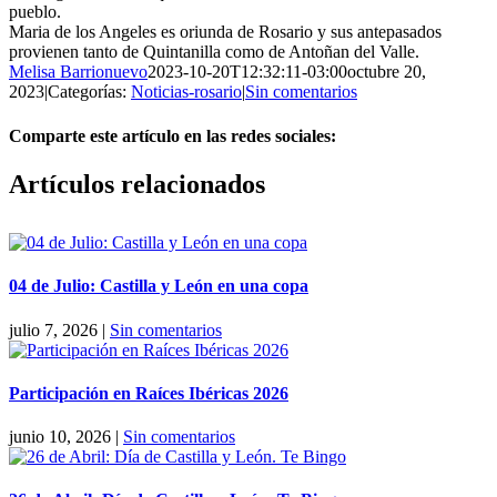
pueblo.
Maria de los Angeles es oriunda de Rosario y sus antepasados
provienen tanto de Quintanilla como de Antoñan del Valle.
Melisa Barrionuevo
2023-10-20T12:32:11-03:00
octubre 20,
2023
|
Categorías:
Noticias-rosario
|
Sin comentarios
Comparte este artículo en las redes sociales:
Facebook
X
Reddit
LinkedIn
Pinterest
Vk
Artículos relacionados
04 de Julio: Castilla y León en una copa
julio 7, 2026
|
Sin comentarios
Participación en Raíces Ibéricas 2026
junio 10, 2026
|
Sin comentarios