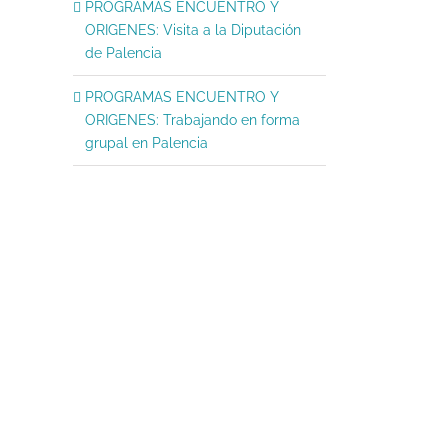
PROGRAMAS ENCUENTRO Y
Reseña actividades abril 2026
ORIGENES: Visita a la Diputación
mayo 5, 2026
|
Sin comentarios
de Palencia
PROGRAMAS ENCUENTRO Y
ORIGENES: Trabajando en forma
grupal en Palencia