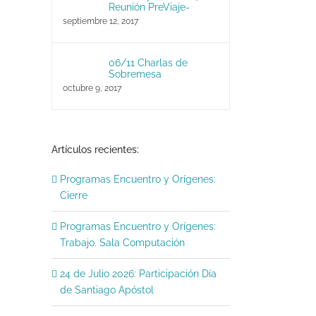
Reunión PreViaje-
septiembre 12, 2017
06/11 Charlas de
Sobremesa
octubre 9, 2017
Artículos recientes:
Programas Encuentro y Orígenes:
Cierre
Tradicional Paella y «
Programas Encuentro y Orígenes:
mujeres de Corazón fu
Trabajo. Sala Computación
marzo 30, 2026
|
Sin comenta
24 de Julio 2026: Participación Día
de Santiago Apóstol