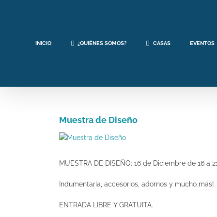
Saltar
al
contenido
INICIO
¿QUIÉNES SOMOS?
CASAS
EVENTOS
Muestra de Diseño
Ver
imagen
más
MUESTRA DE DISEÑO: 16 de Diciembre de 16 a 21
grande
Indumentaria, accesorios, adornos y mucho más!
ENTRADA LIBRE Y GRATUITA.