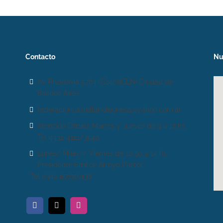
Contacto
Nu
Av. Rivadavia 5764 (C1406GLN) Ciudad de
Buenos Aires.
federacioncastellanoleonesa@yahoo.com.ar
Atención Oficina Martes y Jueves de 9 a 17 hs.
Tel 4431-4121/3540.
Lunes/ Mierc / Viernes de 10.30 a 14 hs.
Presidente Emilce Arroyo Pastor:
Tel 0342 156310138.