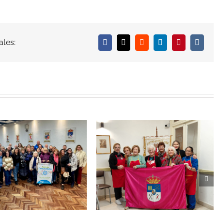
ales:
Facebook
X
Reddit
LinkedIn
Pinterest
Vk