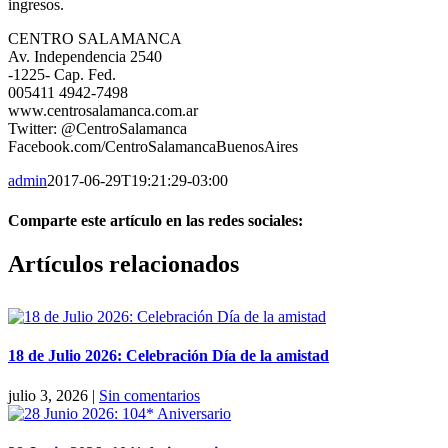
ingresos.
CENTRO SALAMANCA
Av. Independencia 2540
-1225- Cap. Fed.
005411 4942-7498
www.centrosalamanca.com.ar
Twitter: @CentroSalamanca
Facebook.com/CentroSalamancaBuenosAires
admin
2017-06-29T19:21:29-03:00
Comparte este artículo en las redes sociales:
Facebook
X
Reddit
LinkedIn
Pinterest
Vk
Artículos relacionados
18 de Julio 2026: Celebración Día de la amistad
julio 3, 2026
|
Sin comentarios