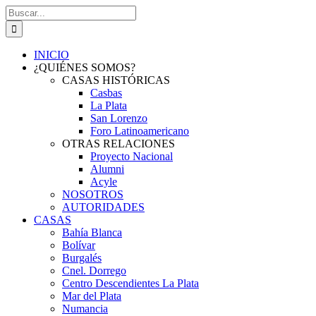
Saltar
Buscar:
al
contenido
INICIO
¿QUIÉNES SOMOS?
CASAS HISTÓRICAS
Casbas
La Plata
San Lorenzo
Foro Latinoamericano
OTRAS RELACIONES
Proyecto Nacional
Alumni
Acyle
NOSOTROS
AUTORIDADES
CASAS
Bahía Blanca
Bolívar
Burgalés
Cnel. Dorrego
Centro Descendientes La Plata
Mar del Plata
Numancia