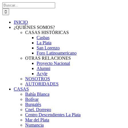
Saltar
Buscar:
al
contenido
INICIO
¿QUIÉNES SOMOS?
CASAS HISTÓRICAS
Casbas
La Plata
San Lorenzo
Foro Latinoamericano
OTRAS RELACIONES
Proyecto Nacional
Alumni
Acyle
NOSOTROS
AUTORIDADES
CASAS
Bahía Blanca
Bolívar
Burgalés
Cnel. Dorrego
Centro Descendientes La Plata
Mar del Plata
Numancia