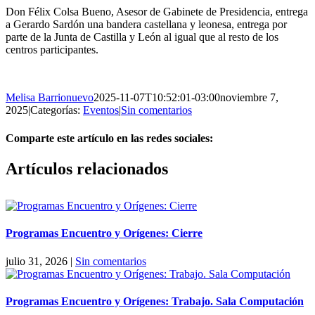
Don Félix Colsa Bueno, Asesor de Gabinete de Presidencia, entrega
a Gerardo Sardón una bandera castellana y leonesa, entrega por
parte de la Junta de Castilla y León al igual que al resto de los
centros participantes.
Melisa Barrionuevo
2025-11-07T10:52:01-03:00
noviembre 7,
2025
|
Categorías:
Eventos
|
Sin comentarios
Comparte este artículo en las redes sociales:
Facebook
X
Reddit
LinkedIn
Pinterest
Vk
Artículos relacionados
Programas Encuentro y Orígenes: Cierre
julio 31, 2026
|
Sin comentarios
Programas Encuentro y Orígenes: Trabajo. Sala Computación