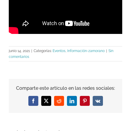
junio 14, 2021
|
Categorías:
Eventos
,
Información-zamorano
|
Sin
comentarios
Comparte este artículo en las redes sociales:
Facebook
X
Reddit
LinkedIn
Pinterest
Vk