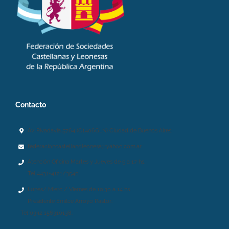
Contacto
Av. Rivadavia 5764 (C1406GLN) Ciudad de Buenos Aires.
federacioncastellanoleonesa@yahoo.com.ar
Atención Oficina Martes y Jueves de 9 a 17 hs.
Tel 4431-4121/3540.
Lunes/ Mierc / Viernes de 10.30 a 14 hs.
Presidente Emilce Arroyo Pastor:
Tel 0342 156310138.