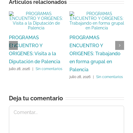
Artículos relacionados
y
P
PROGRAMAS
PROGRAMAS
O
ENCUENTRO Y
ENCUENTRO Y
V
ORIGENES: Visita a la
ORIGENES: Trabajando
s
j
Diputación de Palencia
en forma grupal en
Palencia
julio 28, 2026
|
Sin comentarios
julio 28, 2026
|
Sin comentarios
Deja tu comentario
Comentar