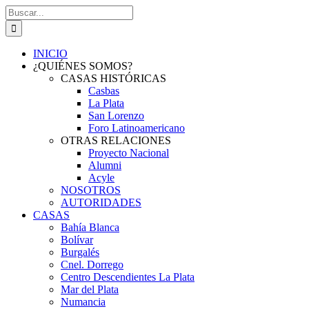
Saltar
Buscar:
al
contenido
INICIO
¿QUIÉNES SOMOS?
CASAS HISTÓRICAS
Casbas
La Plata
San Lorenzo
Foro Latinoamericano
OTRAS RELACIONES
Proyecto Nacional
Alumni
Acyle
NOSOTROS
AUTORIDADES
CASAS
Bahía Blanca
Bolívar
Burgalés
Cnel. Dorrego
Centro Descendientes La Plata
Mar del Plata
Numancia