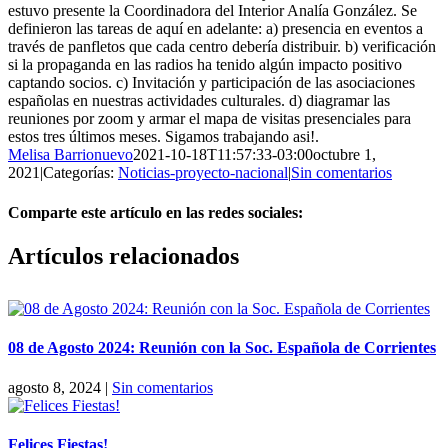
estuvo presente la Coordinadora del Interior Analía González. Se
definieron las tareas de aquí en adelante: a) presencia en eventos a
través de panfletos que cada centro debería distribuir. b) verificación
si la propaganda en las radios ha tenido algún impacto positivo
captando socios. c) Invitación y participación de las asociaciones
españolas en nuestras actividades culturales. d) diagramar las
reuniones por zoom y armar el mapa de visitas presenciales para
estos tres últimos meses. Sigamos trabajando asi!.
Melisa Barrionuevo
2021-10-18T11:57:33-03:00
octubre 1,
2021
|
Categorías:
Noticias-proyecto-nacional
|
Sin comentarios
Comparte este artículo en las redes sociales:
Facebook
X
Reddit
LinkedIn
Pinterest
Vk
Artículos relacionados
08 de Agosto 2024: Reunión con la Soc. Española de Corrientes
agosto 8, 2024
|
Sin comentarios
Felices Fiestas!