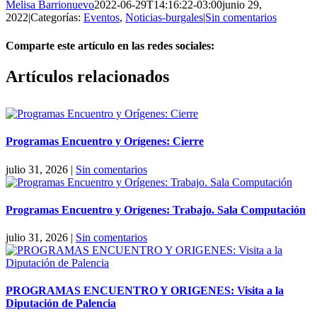
Melisa Barrionuevo
2022-06-29T14:16:22-03:00
junio 29,
2022
|
Categorías:
Eventos
,
Noticias-burgales
|
Sin comentarios
Comparte este artículo en las redes sociales:
Facebook
X
Reddit
LinkedIn
Pinterest
Vk
Artículos relacionados
Programas Encuentro y Orígenes: Cierre
julio 31, 2026
|
Sin comentarios
Programas Encuentro y Orígenes: Trabajo. Sala Computación
julio 31, 2026
|
Sin comentarios
PROGRAMAS ENCUENTRO Y ORIGENES: Visita a la
Diputación de Palencia