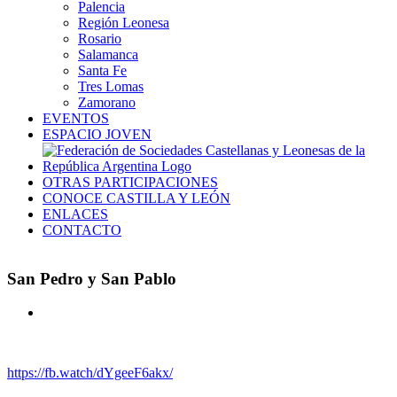
Palencia
Región Leonesa
Rosario
Salamanca
Santa Fe
Tres Lomas
Zamorano
EVENTOS
ESPACIO JOVEN
OTRAS PARTICIPACIONES
CONOCE CASTILLA Y LEÓN
ENLACES
CONTACTO
San Pedro y San Pablo
Ver
imagen
más
grande
https://fb.watch/dYgeeF6akx/