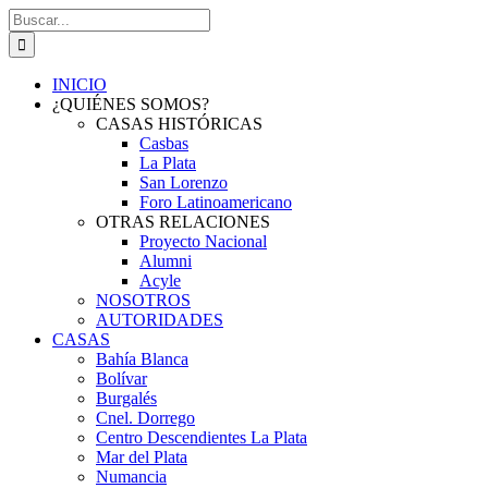
Saltar
Buscar:
al
contenido
INICIO
¿QUIÉNES SOMOS?
CASAS HISTÓRICAS
Casbas
La Plata
San Lorenzo
Foro Latinoamericano
OTRAS RELACIONES
Proyecto Nacional
Alumni
Acyle
NOSOTROS
AUTORIDADES
CASAS
Bahía Blanca
Bolívar
Burgalés
Cnel. Dorrego
Centro Descendientes La Plata
Mar del Plata
Numancia