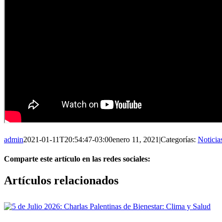
admin
2021-01-11T20:54:47-03:00
enero 11, 2021
|
Categorías:
Noticia
Comparte este artículo en las redes sociales:
Facebook
X
Reddit
LinkedIn
Pinterest
Vk
Artículos relacionados