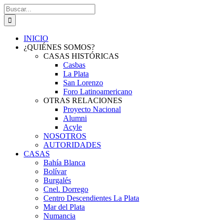
Saltar
Buscar:
al
contenido
INICIO
¿QUIÉNES SOMOS?
CASAS HISTÓRICAS
Casbas
La Plata
San Lorenzo
Foro Latinoamericano
OTRAS RELACIONES
Proyecto Nacional
Alumni
Acyle
NOSOTROS
AUTORIDADES
CASAS
Bahía Blanca
Bolívar
Burgalés
Cnel. Dorrego
Centro Descendientes La Plata
Mar del Plata
Numancia