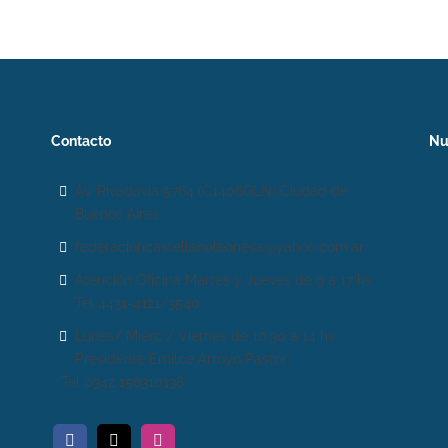
Contacto
Nu
Av. Rivadavia 5764 (C1406GLN) Ciudad de
Buenos Aires.
federacioncastellanoleonesa@yahoo.com.ar
Atención Oficina Martes y Jueves de 9 a 17 hs.
Tel 4431-4121/3540.
Lunes/ Mierc / Viernes de 10.30 a 14 hs.
Presidente Emilce Arroyo Pastor:
Tel 0342 156310138.