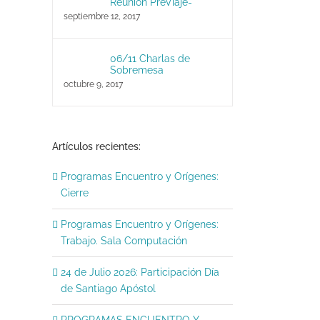
Reunión PreViaje-
septiembre 12, 2017
06/11 Charlas de
Sobremesa
octubre 9, 2017
Artículos recientes:
Programas Encuentro y Orígenes:
Cierre
Programas Encuentro y Orígenes:
Trabajo. Sala Computación
2 de Abril> Acto Día de los
Celebración 148* Anive
24 de Julio 2026: Participación Día
veteranos y caídos en Malvinas
la fundación de San Ca
de Santiago Apóstol
Bolívar
abril 24, 2026
|
Sin comentarios
PROGRAMAS ENCUENTRO Y