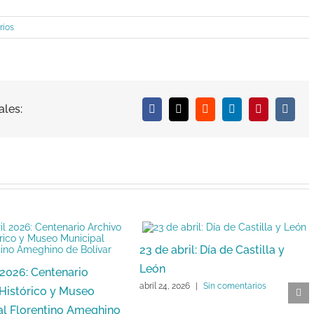
rios
ales:
Facebook
X
Reddit
LinkedIn
Pinterest
Vk
23 de abril: Día de Castilla y
León
 2026: Centenario
abril 24, 2026
|
Sin comentarios
 Histórico y Museo
al Florentino Ameghino