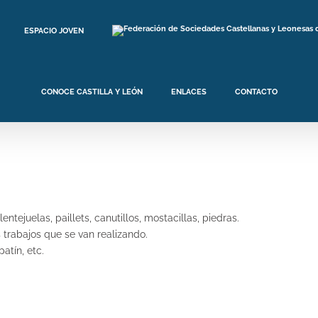
ESPACIO JOVEN
CONOCE CASTILLA Y LEÓN
ENLACES
CONTACTO
tejuelas, paillets, canutillos, mostacillas, piedras.
 trabajos que se van realizando.
atín, etc.