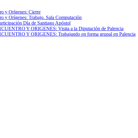
o y Orígenes: Cierre
o y Orígenes: Trabajo. Sala Computación
articipación Día de Santiago Apóstol
NTRO Y ORIGENES: Visita a la Diputación de Palencia
NTRO Y ORIGENES: Trabajando en forma grupal en Palencia