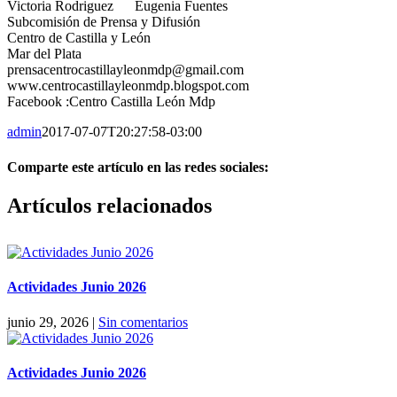
Victoria Rodriguez Eugenia Fuentes
Subcomisión de Prensa y Difusión
Centro de Castilla y León
Mar del Plata
prensacentrocastillayleonmdp@gmail.com
www.centrocastillayleonmdp.blogspot.com
Facebook :Centro Castilla León Mdp
admin
2017-07-07T20:27:58-03:00
Comparte este artículo en las redes sociales:
Facebook
X
Reddit
LinkedIn
Pinterest
Vk
Artículos relacionados
Actividades Junio 2026
junio 29, 2026
|
Sin comentarios
Actividades Junio 2026