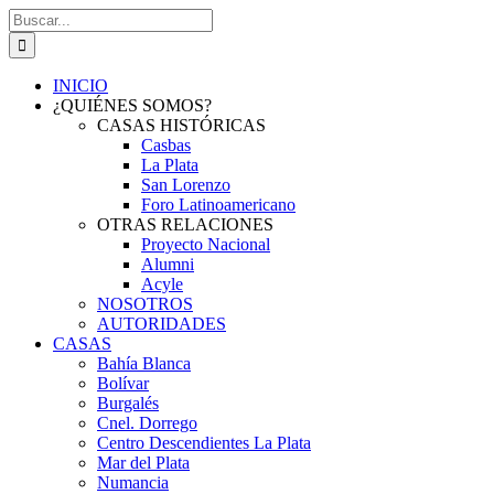
Saltar
Buscar:
al
contenido
INICIO
¿QUIÉNES SOMOS?
CASAS HISTÓRICAS
Casbas
La Plata
San Lorenzo
Foro Latinoamericano
OTRAS RELACIONES
Proyecto Nacional
Alumni
Acyle
NOSOTROS
AUTORIDADES
CASAS
Bahía Blanca
Bolívar
Burgalés
Cnel. Dorrego
Centro Descendientes La Plata
Mar del Plata
Numancia