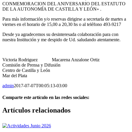
CONMEMORACION DEL ANIVERSARIO DEL ESTATUTO
DE LA AUTONOMÍA DE CASTILLA Y LEÓN» .
Para más información y/o reservas dirigirse a secretaría de martes a
viernes en el horario de 15,00 a 20,30 hs o al teléfono 493-9217
Desde ya agradecemos su desinteresada colaboración para con
nuestra Institución y me despido de Ud. saludando atentamente.
Victoria Rodriguez Macarena Anzalone Ortiz
Comisión de Prensa y Difusión
Centro de Castilla y León
Mar del Plata
admin
2017-07-07T00:05:13-03:00
Comparte este artículo en las redes sociales:
Facebook
X
Reddit
LinkedIn
Pinterest
Vk
Artículos relacionados