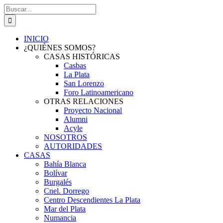
Saltar
Buscar:
al
contenido
INICIO
¿QUIÉNES SOMOS?
CASAS HISTÓRICAS
Casbas
La Plata
San Lorenzo
Foro Latinoamericano
OTRAS RELACIONES
Proyecto Nacional
Alumni
Acyle
NOSOTROS
AUTORIDADES
CASAS
Bahía Blanca
Bolívar
Burgalés
Cnel. Dorrego
Centro Descendientes La Plata
Mar del Plata
Numancia