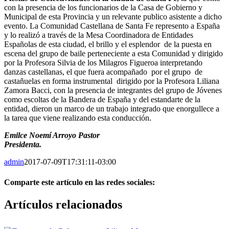
con la presencia de los funcionarios de la Casa de Gobierno y
Municipal de esta Provincia y un relevante publico asistente a dicho
evento. La Comunidad Castellana de Santa Fe represento a España
y lo realizó a través de la Mesa Coordinadora de Entidades
Españolas de esta ciudad, el brillo y el esplendor de la puesta en
escena del grupo de baile perteneciente a esta Comunidad y dirigido
por la Profesora Silvia de los Milagros Figueroa interpretando
danzas castellanas, el que fuera acompañado por el grupo de
castañuelas en forma instrumental dirigido por la Profesora Liliana
Zamora Bacci, con la presencia de integrantes del grupo de Jóvenes
como escoltas de la Bandera de España y del estandarte de la
entidad, dieron un marco de un trabajo integrado que enorgullece a
la tarea que viene realizando esta conducción.
Emilce Noemí Arroyo Pastor
Presidenta.
admin
2017-07-09T17:31:11-03:00
Comparte este artículo en las redes sociales:
Facebook
X
Reddit
LinkedIn
Pinterest
Vk
Artículos relacionados