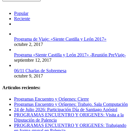
Popular
Reciente
Comentarios
Programa de Viaje: «Siente Castilla y León 2017»
octubre 2, 2017
Programa «Siente Castilla y León 2017» -Reunión PreViaje-
septiembre 12, 2017
06/11 Charlas de Sobremesa
octubre 9, 2017
Artículos recientes:
Programas Encuentro y Orígenes: Cierre
Programas Encuentro y Orígenes: Trabajo. Sala Computación
24 de Julio 2026: Participación Día de Santiago Apóstol
PROGRAMAS ENCUENTRO Y ORIGENES: Visita a la
Diputación de Palencia
PROGRAMAS ENCUENTRO Y ORIGENES: Trabajando
en forma grupal en Palencia