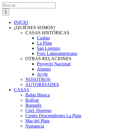
Saltar
Buscar:
al
contenido
INICIO
¿QUIÉNES SOMOS?
CASAS HISTÓRICAS
Casbas
La Plata
San Lorenzo
Foro Latinoamericano
OTRAS RELACIONES
Proyecto Nacional
Alumni
Acyle
NOSOTROS
AUTORIDADES
CASAS
Bahía Blanca
Bolívar
Burgalés
Cnel. Dorrego
Centro Descendientes La Plata
Mar del Plata
Numancia