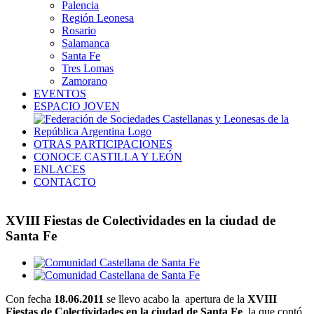
Palencia
Región Leonesa
Rosario
Salamanca
Santa Fe
Tres Lomas
Zamorano
EVENTOS
ESPACIO JOVEN
OTRAS PARTICIPACIONES
CONOCE CASTILLA Y LEÓN
ENLACES
CONTACTO
XVIII Fiestas de Colectividades en la ciudad de
Santa Fe
Ver
imagen
más
Con fecha
18.06.2011
se llevo acabo la apertura de la
XVIII
grande
Fiestas de Colectividades en la ciudad de Santa Fe
, la que contó