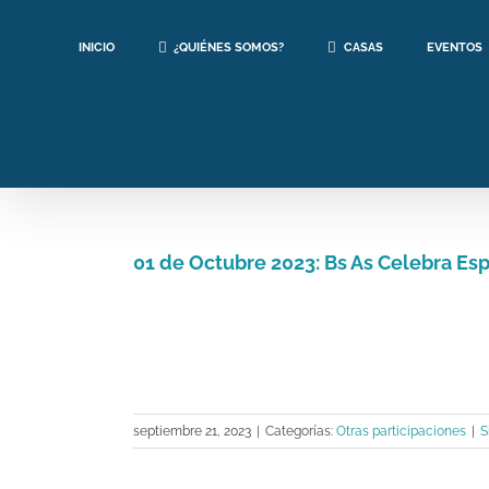
Saltar
al
INICIO
¿QUIÉNES SOMOS?
CASAS
EVENTOS
contenido
01 de Octubre 2023: Bs As Celebra Es
Ver
imagen
más
grande
septiembre 21, 2023
|
Categorías:
Otras participaciones
|
S