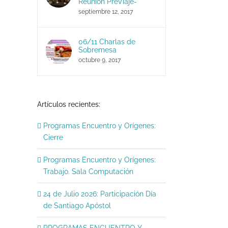
Reunión PreViaje-
septiembre 12, 2017
06/11 Charlas de
Sobremesa
octubre 9, 2017
Artículos recientes:
Programas Encuentro y Orígenes:
Cierre
1er. Encuentro Nacional de la
Hispanidad
España Exterior: Ruth 
Programas Encuentro y Orígenes:
julio 14, 2026
|
Sin comentarios
Trabajo. Sala Computación
toma posesion de su c
como Directora Rel.
24 de Julio 2026: Participación Día
Institucionales y Acció
de Santiago Apóstol
julio 3, 2026
|
Sin comentario
PROGRAMAS ENCUENTRO Y