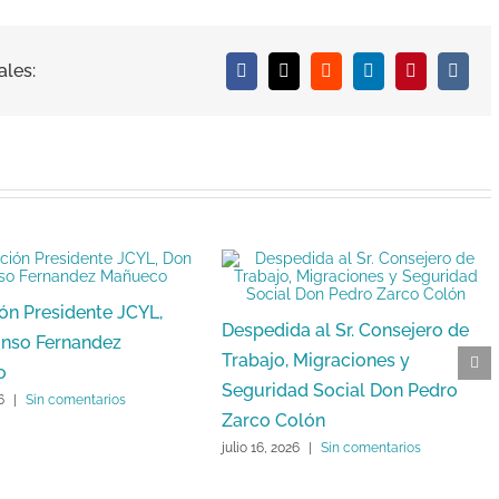
ales:
Facebook
X
Reddit
LinkedIn
Pinterest
Vk
ón Presidente JCYL,
Despedida al Sr. Consejero de
onso Fernandez
Trabajo, Migraciones y
o
Seguridad Social Don Pedro
6
|
Sin comentarios
Zarco Colón
julio 16, 2026
|
Sin comentarios