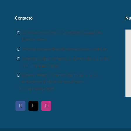
Contacto
Nu
Av. Rivadavia 5764 (C1406GLN) Ciudad de
Buenos Aires.
federacioncastellanoleonesa@yahoo.com.ar
Atención Oficina Martes y Jueves de 9 a 17 hs.
Tel 4431-4121/3540.
Lunes/ Mierc / Viernes de 10.30 a 14 hs.
Presidente Emilce Arroyo Pastor:
Tel 0342 156310138.