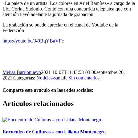
«La paleta de un artista. Los colores en Ariel Ramírez» a cargo de la
Lic. Corina Sadonio. Contó con una concurrida teleplatea que con
atención llevó adelante la jornada de grabación.
La grabación se puede apreciar en el canal de Youtube de la
Federación
https://youtu.be/3-0BqYBaVFc
Melisa Barrionuevo
2021-10-07T11:43:58-03:00
septiembre 20,
2021
|
Categorías:
Noticias-santafe
|
Sin comentarios
Comparte este artículo en las redes sociales:
Facebook
X
Reddit
LinkedIn
Pinterest
Vk
Artículos relacionados
Encuentro de Culturas – con Liliana Montenegro