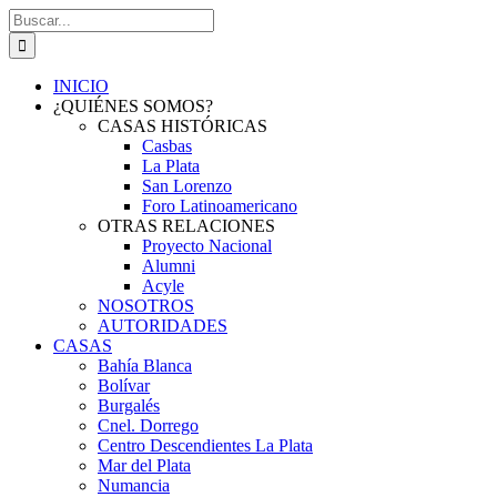
Saltar
Buscar:
al
contenido
INICIO
¿QUIÉNES SOMOS?
CASAS HISTÓRICAS
Casbas
La Plata
San Lorenzo
Foro Latinoamericano
OTRAS RELACIONES
Proyecto Nacional
Alumni
Acyle
NOSOTROS
AUTORIDADES
CASAS
Bahía Blanca
Bolívar
Burgalés
Cnel. Dorrego
Centro Descendientes La Plata
Mar del Plata
Numancia