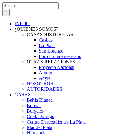
Saltar
Buscar:
al
contenido
INICIO
¿QUIÉNES SOMOS?
CASAS HISTÓRICAS
Casbas
La Plata
San Lorenzo
Foro Latinoamericano
OTRAS RELACIONES
Proyecto Nacional
Alumni
Acyle
NOSOTROS
AUTORIDADES
CASAS
Bahía Blanca
Bolívar
Burgalés
Cnel. Dorrego
Centro Descendientes La Plata
Mar del Plata
Numancia