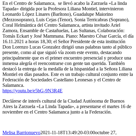
En el Centro de Salamanca, se llevó acabo la Zarzuela «La linda
Tapada» dirigida por la Profesora Liliana Montiel, intervinieron
Leonardo López Linares (Barítono), Guadalupe Maiorino
(Mezzosoprano), Luis Cejas (Tenor), Sonia Terricabras (Soprano),
Coral Helmántica del Centro Salamanca, artista invitado Ariel
Zamora, Ensamble de Castañuelas, Las Sultanas, Colaboración:
Tomás Eckart y José Mammana. Piano: Maestro César García, el día
16.11.2021 a horas 18,30; el Señor Presidente de esta institución
Don Lorenzo Lucas Gonzalez dirigió unas palabras tanto al público
presente, como al que siguió vía zoom este evento, destacando
principalmente que es el primer encuentro presencial y produce una
inmensa alegría el reencontrarse con gente tan querida. También
destacó la entrega de la medalla de la hispanidad a la Señora Liliana
Montiel en días pasados. Este es un trabajo cultural conjunto entre la
Federación de Sociedades Castellano Leonesas y el Centro de
Salamanca.
https://youtu.be/e5bG-9N3R4E
Declárese de interés cultural de la Ciudad Autónoma de Buenos
Aires la Zarzuela «La Linda Tapada», a presentarse el martes 16 de
noviembre en el Centro Salamanca junto a la Federación.
Melisa Barrionuevo
2021-11-18T13:49:20-03:00
octubre 27,