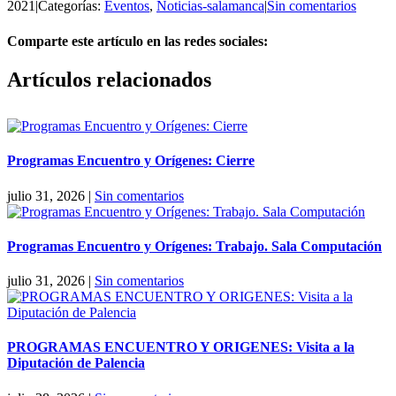
2021
|
Categorías:
Eventos
,
Noticias-salamanca
|
Sin comentarios
Comparte este artículo en las redes sociales:
Facebook
X
Reddit
LinkedIn
Pinterest
Vk
Artículos relacionados
Programas Encuentro y Orígenes: Cierre
julio 31, 2026
|
Sin comentarios
Programas Encuentro y Orígenes: Trabajo. Sala Computación
julio 31, 2026
|
Sin comentarios
PROGRAMAS ENCUENTRO Y ORIGENES: Visita a la
Diputación de Palencia