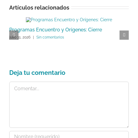
Artículos relacionados
Programas Encuentro y Orígenes: Cierre
P
julio 31, 2026
|
Sin comentarios
C
ju
Deja tu comentario
Comentar