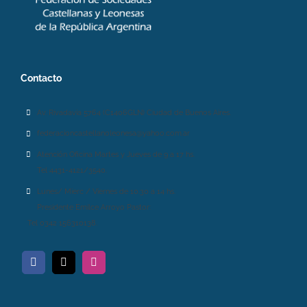
Contacto
Av. Rivadavia 5764 (C1406GLN) Ciudad de Buenos Aires.
federacioncastellanoleonesa@yahoo.com.ar
Atención Oficina Martes y Jueves de 9 a 17 hs.
Tel 4431-4121/3540.
Lunes/ Mierc / Viernes de 10.30 a 14 hs.
Presidente Emilce Arroyo Pastor:
Tel 0342 156310138.