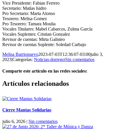
Vice Presidente: Fabian Ferrero
Secretario: Matías Isidro
Pro Secretario: Marta Alonso
Tesorero: Melisa Gomez
Pro Tesorero: Tamara Moulia
Vocales Titulares: Mabel Cabarcos, Zulma García
Vocales Suplentes: Cristian Gonzalez
Revisor de cuentas: Mirta Galisteo
Revisor de cuentas Suplente: Soledad Carbajo
Melisa Barrionuevo
2023-07-03T12:36:07-03:00
julio 3,
2023
|
Categorías:
Noticias-dorrego
|
Sin comentarios
Comparte este artículo en las redes sociales:
Facebook
X
Reddit
LinkedIn
Pinterest
Vk
Artículos relacionados
Cierre Mantas Solidarias
julio 6, 2026
|
Sin comentarios