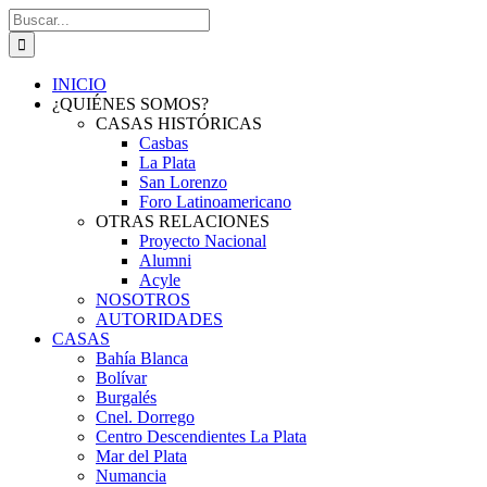
Saltar
Buscar:
al
contenido
INICIO
¿QUIÉNES SOMOS?
CASAS HISTÓRICAS
Casbas
La Plata
San Lorenzo
Foro Latinoamericano
OTRAS RELACIONES
Proyecto Nacional
Alumni
Acyle
NOSOTROS
AUTORIDADES
CASAS
Bahía Blanca
Bolívar
Burgalés
Cnel. Dorrego
Centro Descendientes La Plata
Mar del Plata
Numancia