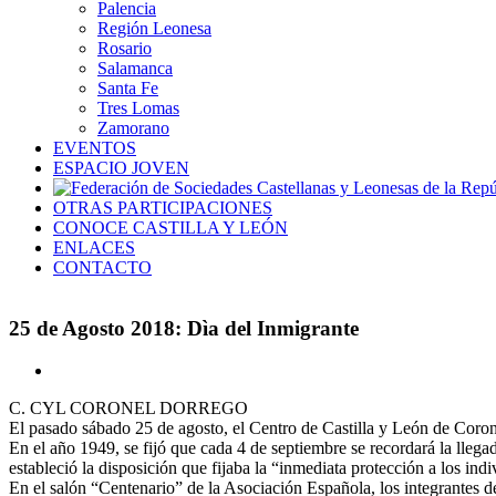
Palencia
Región Leonesa
Rosario
Salamanca
Santa Fe
Tres Lomas
Zamorano
EVENTOS
ESPACIO JOVEN
OTRAS PARTICIPACIONES
CONOCE CASTILLA Y LEÓN
ENLACES
CONTACTO
25 de Agosto 2018: Dìa del Inmigrante
Ver
imagen
C. CYL CORONEL DORREGO
más
El pasado sábado 25 de agosto, el Centro de Castilla y León de Coron
grande
En el año 1949, se fijó que cada 4 de septiembre se recordará la lleg
estableció la disposición que fijaba la “inmediata protección a los indi
En el salón “Centenario” de la Asociación Española, los integrantes de