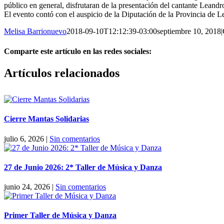
público en general, disfrutaran de la presentación del cantante Leand
El evento contó con el auspicio de la Diputación de la Provincia de L
Melisa Barrionuevo
2018-09-10T12:12:39-03:00
septiembre 10, 2018
|
Comparte este artículo en las redes sociales:
Facebook
X
Reddit
LinkedIn
Pinterest
Vk
Artículos relacionados
Cierre Mantas Solidarias
julio 6, 2026
|
Sin comentarios
27 de Junio 2026: 2* Taller de Música y Danza
junio 24, 2026
|
Sin comentarios
Primer Taller de Música y Danza