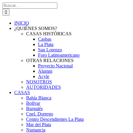
Saltar
Buscar:
al
contenido
INICIO
¿QUIÉNES SOMOS?
CASAS HISTÓRICAS
Casbas
La Plata
San Lorenzo
Foro Latinoamericano
OTRAS RELACIONES
Proyecto Nacional
Alumni
Acyle
NOSOTROS
AUTORIDADES
CASAS
Bahía Blanca
Bolívar
Burgalés
Cnel. Dorrego
Centro Descendientes La Plata
Mar del Plata
Numancia