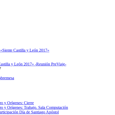
 «Siente Castilla y León 2017»
astilla y León 2017» -Reunión PreViaje-
7
obremesa
o y Orígenes: Cierre
o y Orígenes: Trabajo. Sala Computación
articipación Día de Santiago Apóstol