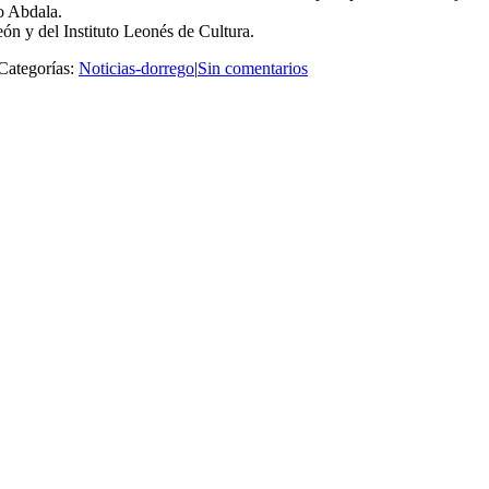
ro Abdala.
eón y del Instituto Leonés de Cultura.
Categorías:
Noticias-dorrego
|
Sin comentarios