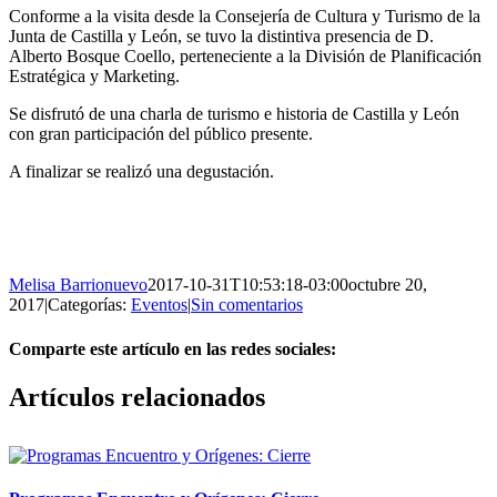
Conforme a la visita desde la Consejería de Cultura y Turismo de la
Junta de Castilla y León, se tuvo la distintiva presencia de D.
Alberto Bosque Coello, perteneciente a la División de Planificación
Estratégica y Marketing.
Se disfrutó de una charla de turismo e historia de Castilla y León
con gran participación del público presente.
A finalizar se realizó una degustación.
Melisa Barrionuevo
2017-10-31T10:53:18-03:00
octubre 20,
2017
|
Categorías:
Eventos
|
Sin comentarios
Comparte este artículo en las redes sociales:
Facebook
X
Reddit
LinkedIn
Pinterest
Vk
Artículos relacionados