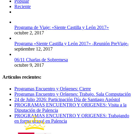
Popular
Reciente
Comentarios
Programa de Viaje: «Siente Castilla y León 2017»
octubre 2, 2017
Programa «Siente Castilla y León 2017» -Reunión PreViaje-
septiembre 12, 2017
06/11 Charlas de Sobremesa
octubre 9, 2017
Artículos recientes:
Programas Encuentro y Orígenes: Cierre
Programas Encuentro y Orígenes: Trabajo. Sala Computación
24 de Julio 2026: Participación Día de Santiago Apóstol
PROGRAMAS ENCUENTRO Y ORIGENES: Visita a la
Diputación de Palencia
PROGRAMAS ENCUENTRO Y ORIGENES: Trabajando
en forma grupal en Palencia