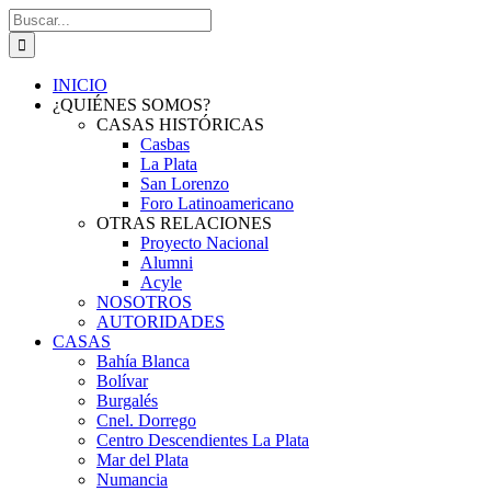
Saltar
Buscar:
al
contenido
INICIO
¿QUIÉNES SOMOS?
CASAS HISTÓRICAS
Casbas
La Plata
San Lorenzo
Foro Latinoamericano
OTRAS RELACIONES
Proyecto Nacional
Alumni
Acyle
NOSOTROS
AUTORIDADES
CASAS
Bahía Blanca
Bolívar
Burgalés
Cnel. Dorrego
Centro Descendientes La Plata
Mar del Plata
Numancia