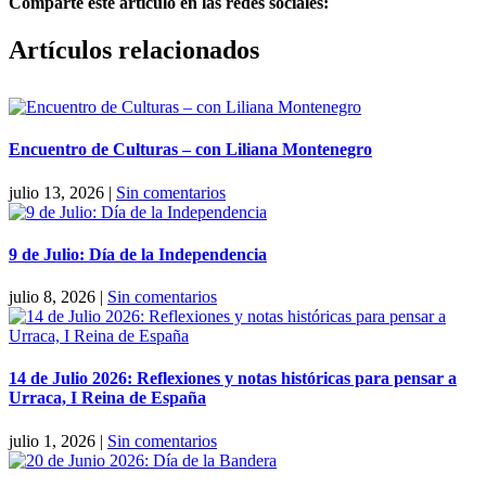
Comparte este artículo en las redes sociales:
Facebook
X
Reddit
LinkedIn
Pinterest
Vk
Artículos relacionados
Encuentro de Culturas – con Liliana Montenegro
julio 13, 2026
|
Sin comentarios
9 de Julio: Día de la Independencia
julio 8, 2026
|
Sin comentarios
14 de Julio 2026: Reflexiones y notas históricas para pensar a
Urraca, I Reina de España
julio 1, 2026
|
Sin comentarios