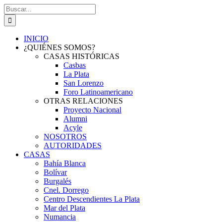
Saltar
Buscar:
al
contenido
INICIO
¿QUIÉNES SOMOS?
CASAS HISTÓRICAS
Casbas
La Plata
San Lorenzo
Foro Latinoamericano
OTRAS RELACIONES
Proyecto Nacional
Alumni
Acyle
NOSOTROS
AUTORIDADES
CASAS
Bahía Blanca
Bolívar
Burgalés
Cnel. Dorrego
Centro Descendientes La Plata
Mar del Plata
Numancia