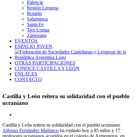
Palencia
Región Leonesa
Rosario
Salamanca
Santa Fe
Tres Lomas
Zamorano
EVENTOS
ESPACIO JOVEN
OTRAS PARTICIPACIONES
CONOCE CASTILLA Y LEÓN
ENLACES
CONTACTO
Castilla y León reitera su solidaridad con el pueblo
ucraniano
Ver
imagen
Castilla y León reitera su solidaridad con el pueblo ucraniano
más
Alfonso Fernández Mañueco
ha visitado hoy a 85 niños y 17
grande
profesores ucranianos acogidos en el colegio de Armenteros, en