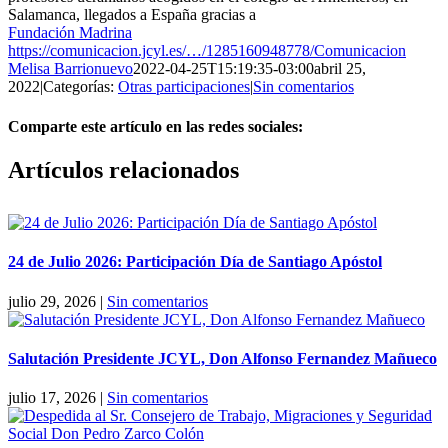
Salamanca, llegados a España gracias a
Fundación Madrina
https://comunicacion.jcyl.es/…/1285160948778/Comunicacion
Melisa Barrionuevo
2022-04-25T15:19:35-03:00
abril 25,
2022
|
Categorías:
Otras participaciones
|
Sin comentarios
Comparte este artículo en las redes sociales:
Facebook
X
Reddit
LinkedIn
Pinterest
Vk
Artículos relacionados
24 de Julio 2026: Participación Día de Santiago Apóstol
julio 29, 2026
|
Sin comentarios
Salutación Presidente JCYL, Don Alfonso Fernandez Mañueco
julio 17, 2026
|
Sin comentarios