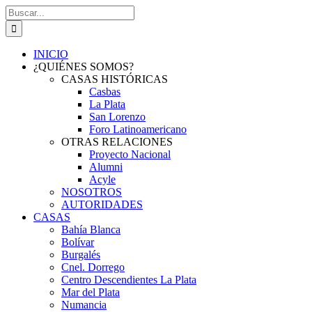
Saltar
Buscar:
al
contenido
INICIO
¿QUIÉNES SOMOS?
CASAS HISTÓRICAS
Casbas
La Plata
San Lorenzo
Foro Latinoamericano
OTRAS RELACIONES
Proyecto Nacional
Alumni
Acyle
NOSOTROS
AUTORIDADES
CASAS
Bahía Blanca
Bolívar
Burgalés
Cnel. Dorrego
Centro Descendientes La Plata
Mar del Plata
Numancia