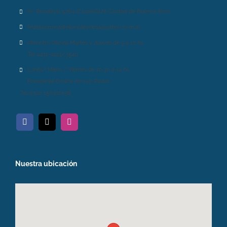
Av. Rivadavia 5764 (C1406GLN) Ciudad de Buenos Aires.
federacioncastellanoleonesa@yahoo.com.ar
Atención Oficina Martes y Jueves de 9 a 17 hs.
Tel 4431-4121/3540.
Lunes/ Mierc / Viernes de 10.30 a 14 hs.
Presidente Emilce Arroyo Pastor:
Tel 0342 156310138.
Nuestra ubicación