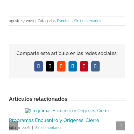
agosto 17, 2020
|
Categorías:
Eventos
|
Sin comentarios
Comparte este artículo en las redes sociales:
Facebook
X
Reddit
LinkedIn
Pinterest
Vk
Artículos relacionados
Programas Encuentro y Orígenes: Cierre
P
julio 31, 2026
|
Sin comentarios
C