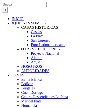
Saltar
Buscar:
al
contenido
INICIO
¿QUIÉNES SOMOS?
CASAS HISTÓRICAS
Casbas
La Plata
San Lorenzo
Foro Latinoamericano
OTRAS RELACIONES
Proyecto Nacional
Alumni
Acyle
NOSOTROS
AUTORIDADES
CASAS
Bahía Blanca
Bolívar
Burgalés
Cnel. Dorrego
Centro Descendientes La Plata
Mar del Plata
Numancia