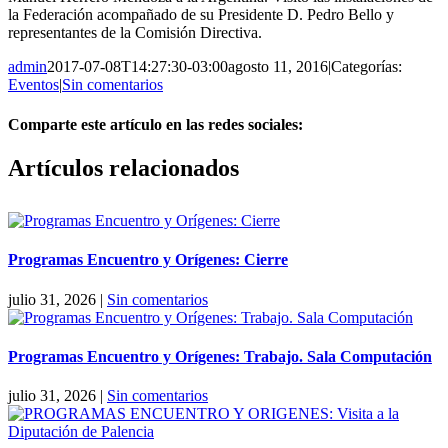
la Federación acompañado de su Presidente D. Pedro Bello y
representantes de la Comisión Directiva.
admin
2017-07-08T14:27:30-03:00
agosto 11, 2016
|
Categorías:
Eventos
|
Sin comentarios
Comparte este artículo en las redes sociales:
Facebook
X
Reddit
LinkedIn
Pinterest
Vk
Artículos relacionados
Programas Encuentro y Orígenes: Cierre
julio 31, 2026
|
Sin comentarios
Programas Encuentro y Orígenes: Trabajo. Sala Computación
julio 31, 2026
|
Sin comentarios