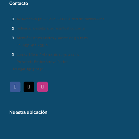
Contacto
Av. Rivadavia 5764 (C1406GLN) Ciudad de Buenos Aires.
federacioncastellanoleonesa@yahoo.com.ar
Atención Oficina Martes y Jueves de 9 a 17 hs.
Tel 4431-4121/3540.
Lunes/ Mierc / Viernes de 10.30 a 14 hs.
Presidente Emilce Arroyo Pastor:
Tel 0342 156310138.
Nuestra ubicación