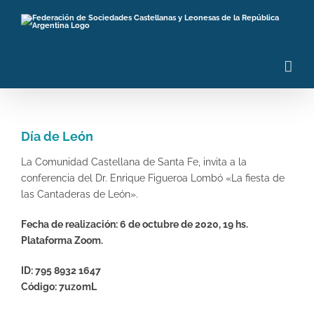
Saltar
al
contenido
Día de León
La Comunidad Castellana de Santa Fe, invita a la
conferencia del Dr. Enrique Figueroa Lombó «La fiesta de
las Cantaderas de León».
Fecha de realización: 6 de octubre de 2020, 19 hs.
Plataforma Zoom.
ID: 795 8932 1647
Código: 7uz0mL