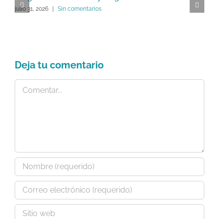
P
julio 31, 2026
|
Sin comentarios
C
ju
Deja tu comentario
Comentar