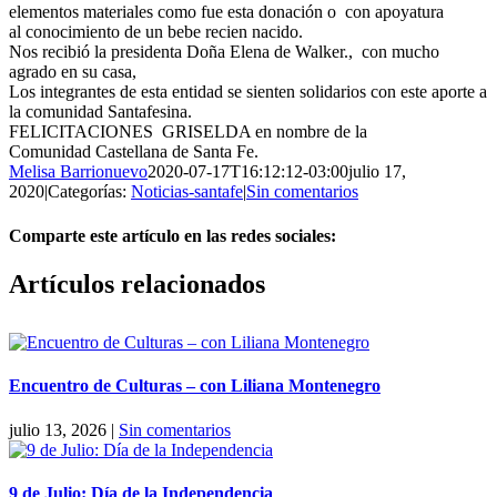
elementos materiales como fue esta donación o con apoyatura
al conocimiento de un bebe recien nacido.
Nos recibió la presidenta Doña Elena de Walker., con mucho
agrado en su casa,
Los integrantes de esta entidad se sienten solidarios con este aporte a
la comunidad Santafesina.
FELICITACIONES GRISELDA en nombre de la
Comunidad Castellana de Santa Fe.
Melisa Barrionuevo
2020-07-17T16:12:12-03:00
julio 17,
2020
|
Categorías:
Noticias-santafe
|
Sin comentarios
Comparte este artículo en las redes sociales:
Facebook
X
Reddit
LinkedIn
Pinterest
Vk
Artículos relacionados
Encuentro de Culturas – con Liliana Montenegro
julio 13, 2026
|
Sin comentarios
9 de Julio: Día de la Independencia