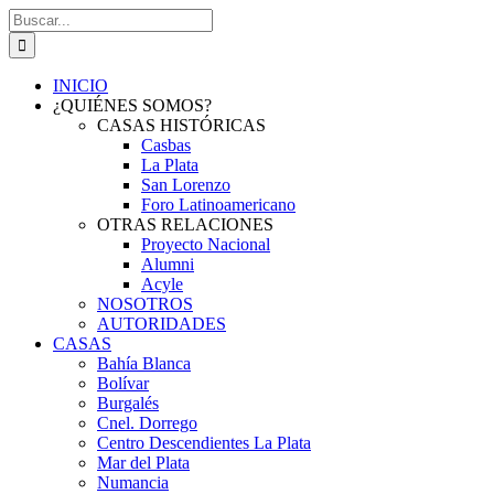
Saltar
Buscar:
al
contenido
INICIO
¿QUIÉNES SOMOS?
CASAS HISTÓRICAS
Casbas
La Plata
San Lorenzo
Foro Latinoamericano
OTRAS RELACIONES
Proyecto Nacional
Alumni
Acyle
NOSOTROS
AUTORIDADES
CASAS
Bahía Blanca
Bolívar
Burgalés
Cnel. Dorrego
Centro Descendientes La Plata
Mar del Plata
Numancia