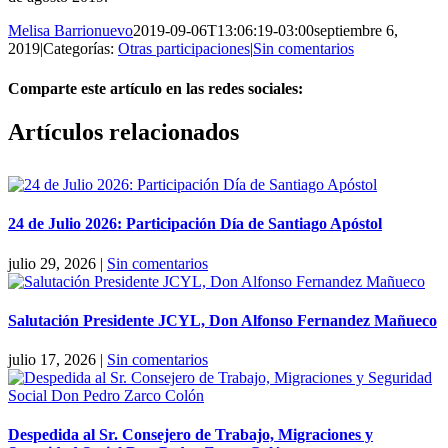
Melisa Barrionuevo
2019-09-06T13:06:19-03:00
septiembre 6,
2019
|
Categorías:
Otras participaciones
|
Sin comentarios
Comparte este artículo en las redes sociales:
Facebook
X
Reddit
LinkedIn
Pinterest
Vk
Artículos relacionados
24 de Julio 2026: Participación Día de Santiago Apóstol
julio 29, 2026
|
Sin comentarios
Salutación Presidente JCYL, Don Alfonso Fernandez Mañueco
julio 17, 2026
|
Sin comentarios
Despedida al Sr. Consejero de Trabajo, Migraciones y