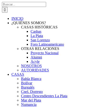
Saltar
Buscar:
al
contenido
INICIO
¿QUIÉNES SOMOS?
CASAS HISTÓRICAS
Casbas
La Plata
San Lorenzo
Foro Latinoamericano
OTRAS RELACIONES
Proyecto Nacional
Alumni
Acyle
NOSOTROS
AUTORIDADES
CASAS
Bahía Blanca
Bolívar
Burgalés
Cnel. Dorrego
Centro Descendientes La Plata
Mar del Plata
Numancia