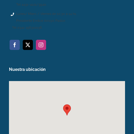
Tel 4431-4121/3540.
Lunes/ Mierc / Viernes de 10.30 a 14 hs.
Presidente Emilce Arroyo Pastor:
Tel 0342 156310138.
Nuestra ubicación