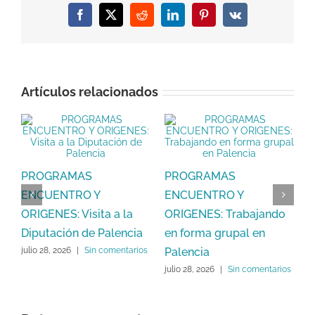
Facebook
X
Reddit
LinkedIn
Pinterest
Vk
Artículos relacionados
y
P
PROGRAMAS
PROGRAMAS
O
ENCUENTRO Y
ENCUENTRO Y
V
ORIGENES: Visita a la
ORIGENES: Trabajando
s
j
Diputación de Palencia
en forma grupal en
Palencia
julio 28, 2026
|
Sin comentarios
julio 28, 2026
|
Sin comentarios