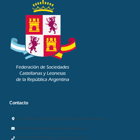
Contacto
Av. Rivadavia 5764 (C1406GLN) Ciudad de Buenos Aires.
federacioncastellanoleonesa@yahoo.com.ar
Atención Oficina Martes y Jueves de 9 a 17 hs.