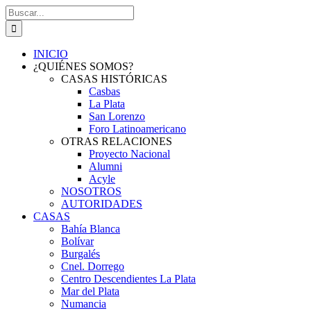
Saltar
Buscar:
al
contenido
INICIO
¿QUIÉNES SOMOS?
CASAS HISTÓRICAS
Casbas
La Plata
San Lorenzo
Foro Latinoamericano
OTRAS RELACIONES
Proyecto Nacional
Alumni
Acyle
NOSOTROS
AUTORIDADES
CASAS
Bahía Blanca
Bolívar
Burgalés
Cnel. Dorrego
Centro Descendientes La Plata
Mar del Plata
Numancia