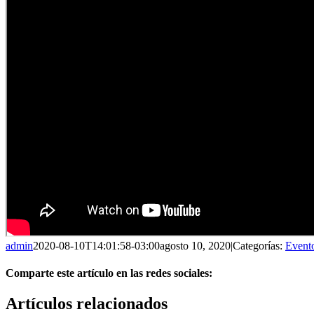
admin
2020-08-10T14:01:58-03:00
agosto 10, 2020
|
Categorías:
Event
Comparte este artículo en las redes sociales:
Facebook
X
Reddit
LinkedIn
Pinterest
Vk
Artículos relacionados