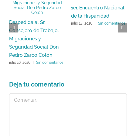
1er. Encuentro Nacional
de la Hispanidad
Despedida al Sr.
E
julio 14, 2026
|
Sin comentarios
Consejero de Trabajo,
A
s
Migraciones y
d
Seguridad Social Don
D
Pedro Zarco Colón
I
E
julio 16, 2026
|
Sin comentarios
ju
Deja tu comentario
Comentar