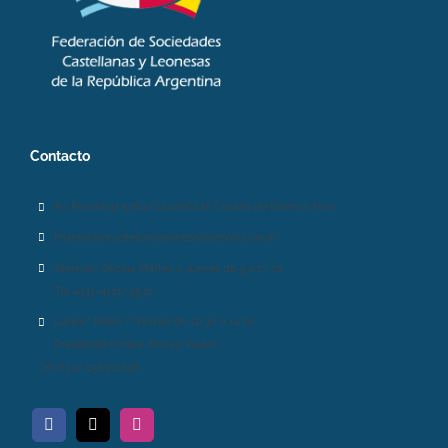
Contacto
Av. Rivadavia 5764 (C1406GLN) Ciudad de Buenos Aires.
federacioncastellanoleonesa@yahoo.com.ar
Atención Oficina Martes y Jueves de 9 a 17 hs.
Tel 4431-4121/3540.
Lunes/ Mierc / Viernes de 10.30 a 14 hs.
Presidente Emilce Arroyo Pastor:
Tel 0342 156310138.