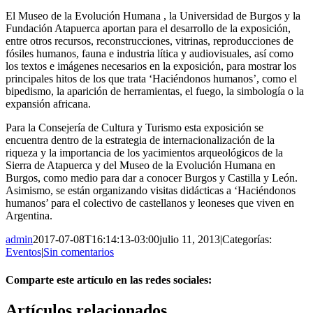
El Museo de la Evolución Humana , la Universidad de Burgos y la
Fundación Atapuerca aportan para el desarrollo de la exposición,
entre otros recursos, reconstrucciones, vitrinas, reproducciones de
fósiles humanos, fauna e industria lítica y audiovisuales, así como
los textos e imágenes necesarios en la exposición, para mostrar los
principales hitos de los que trata ‘Haciéndonos humanos’, como el
bipedismo, la aparición de herramientas, el fuego, la simbología o la
expansión africana.
Para la Consejería de Cultura y Turismo esta exposición se
encuentra dentro de la estrategia de internacionalización de la
riqueza y la importancia de los yacimientos arqueológicos de la
Sierra de Atapuerca y del Museo de la Evolución Humana en
Burgos, como medio para dar a conocer Burgos y Castilla y León.
Asimismo, se están organizando visitas didácticas a ‘Haciéndonos
humanos’ para el colectivo de castellanos y leoneses que viven en
Argentina.
admin
2017-07-08T16:14:13-03:00
julio 11, 2013
|
Categorías:
Eventos
|
Sin comentarios
Comparte este artículo en las redes sociales:
Facebook
X
Reddit
LinkedIn
Pinterest
Vk
Artículos relacionados