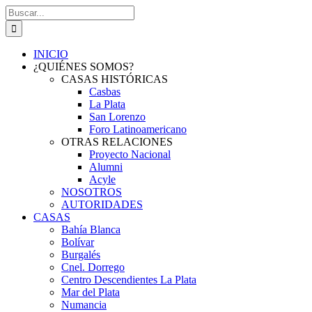
Saltar
Buscar:
al
contenido
INICIO
¿QUIÉNES SOMOS?
CASAS HISTÓRICAS
Casbas
La Plata
San Lorenzo
Foro Latinoamericano
OTRAS RELACIONES
Proyecto Nacional
Alumni
Acyle
NOSOTROS
AUTORIDADES
CASAS
Bahía Blanca
Bolívar
Burgalés
Cnel. Dorrego
Centro Descendientes La Plata
Mar del Plata
Numancia