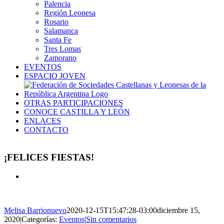
Palencia
Región Leonesa
Rosario
Salamanca
Santa Fe
Tres Lomas
Zamorano
EVENTOS
ESPACIO JOVEN
OTRAS PARTICIPACIONES
CONOCE CASTILLA Y LEÓN
ENLACES
CONTACTO
¡FELICES FIESTAS!
Ver
imagen
más
grande
Melisa Barrionuevo
2020-12-15T15:47:28-03:00
diciembre 15,
2020
|
Categorías:
Eventos
|
Sin comentarios