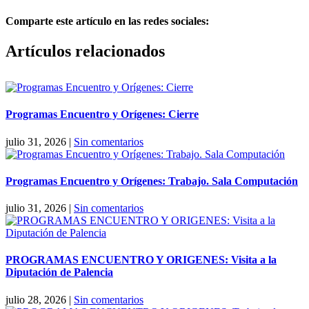
Comparte este artículo en las redes sociales:
Facebook
X
Reddit
LinkedIn
Pinterest
Vk
Artículos relacionados
Programas Encuentro y Orígenes: Cierre
julio 31, 2026
|
Sin comentarios
Programas Encuentro y Orígenes: Trabajo. Sala Computación
julio 31, 2026
|
Sin comentarios
PROGRAMAS ENCUENTRO Y ORIGENES: Visita a la
Diputación de Palencia
julio 28, 2026
|
Sin comentarios