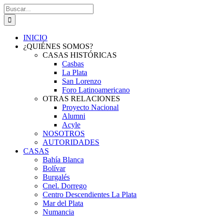
Saltar
Buscar:
al
contenido
INICIO
¿QUIÉNES SOMOS?
CASAS HISTÓRICAS
Casbas
La Plata
San Lorenzo
Foro Latinoamericano
OTRAS RELACIONES
Proyecto Nacional
Alumni
Acyle
NOSOTROS
AUTORIDADES
CASAS
Bahía Blanca
Bolívar
Burgalés
Cnel. Dorrego
Centro Descendientes La Plata
Mar del Plata
Numancia