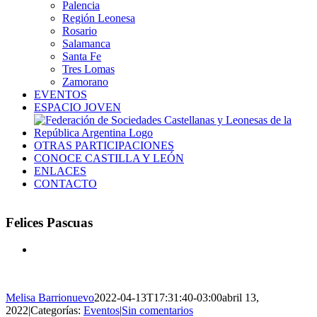
Palencia
Región Leonesa
Rosario
Salamanca
Santa Fe
Tres Lomas
Zamorano
EVENTOS
ESPACIO JOVEN
OTRAS PARTICIPACIONES
CONOCE CASTILLA Y LEÓN
ENLACES
CONTACTO
Felices Pascuas
Ver
imagen
más
grande
Melisa Barrionuevo
2022-04-13T17:31:40-03:00
abril 13,
2022
|
Categorías:
Eventos
|
Sin comentarios