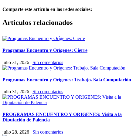
Comparte este artículo en las redes sociales:
Facebook
X
Reddit
LinkedIn
Pinterest
Vk
Artículos relacionados
Programas Encuentro y Orígenes: Cierre
julio 31, 2026
|
Sin comentarios
Programas Encuentro y Orígenes: Trabajo. Sala Computación
julio 31, 2026
|
Sin comentarios
PROGRAMAS ENCUENTRO Y ORIGENES: Visita a la
Diputación de Palencia
julio 28, 2026
|
Sin comentarios