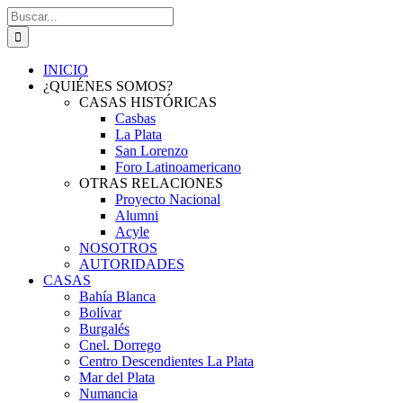
Saltar
Buscar:
al
contenido
INICIO
¿QUIÉNES SOMOS?
CASAS HISTÓRICAS
Casbas
La Plata
San Lorenzo
Foro Latinoamericano
OTRAS RELACIONES
Proyecto Nacional
Alumni
Acyle
NOSOTROS
AUTORIDADES
CASAS
Bahía Blanca
Bolívar
Burgalés
Cnel. Dorrego
Centro Descendientes La Plata
Mar del Plata
Numancia