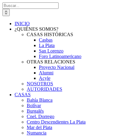
Saltar
Buscar:
al
contenido
INICIO
¿QUIÉNES SOMOS?
CASAS HISTÓRICAS
Casbas
La Plata
San Lorenzo
Foro Latinoamericano
OTRAS RELACIONES
Proyecto Nacional
Alumni
Acyle
NOSOTROS
AUTORIDADES
CASAS
Bahía Blanca
Bolívar
Burgalés
Cnel. Dorrego
Centro Descendientes La Plata
Mar del Plata
Numancia