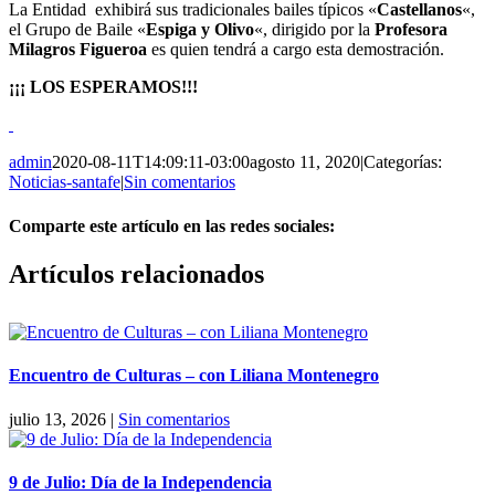
La Entidad exhibirá sus tradicionales bailes típicos «
Castellanos
«,
el Grupo de Baile «
Espiga y Olivo
«, dirigido por la
Profesora
Milagros Figueroa
es quien tendrá a cargo esta demostración.
¡¡¡ LOS ESPERAMOS!!!
admin
2020-08-11T14:09:11-03:00
agosto 11, 2020
|
Categorías:
Noticias-santafe
|
Sin comentarios
Comparte este artículo en las redes sociales:
Facebook
X
Reddit
LinkedIn
Pinterest
Vk
Artículos relacionados
Encuentro de Culturas – con Liliana Montenegro
julio 13, 2026
|
Sin comentarios
9 de Julio: Día de la Independencia