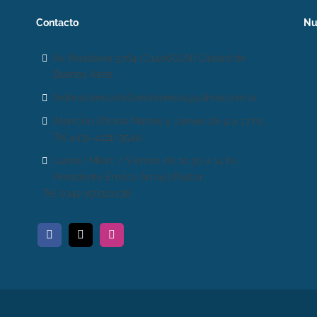
Contacto
Nu
Av. Rivadavia 5764 (C1406GLN) Ciudad de
Buenos Aires.
federacioncastellanoleonesa@yahoo.com.ar
Atención Oficina Martes y Jueves de 9 a 17 hs.
Tel 4431-4121/3540.
Lunes/ Mierc / Viernes de 10.30 a 14 hs.
Presidente Emilce Arroyo Pastor:
Tel 0342 156310138.