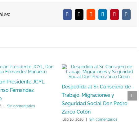
ales:
Facebook
X
Reddit
LinkedIn
Pinterest
Vk
ón Presidente JCYL,
Despedida al Sr. Consejero de
onso Fernandez
Trabajo, Migraciones y
o
Seguridad Social Don Pedro
6
|
Sin comentarios
Zarco Colón
julio 16, 2026
|
Sin comentarios