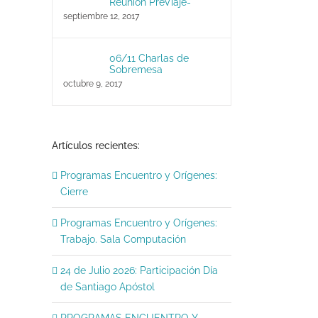
Reunión PreViaje-
septiembre 12, 2017
06/11 Charlas de
Sobremesa
octubre 9, 2017
Artículos recientes:
Programas Encuentro y Orígenes:
1er. Encuentro Nacional de la
Cierre
Hispanidad
España Exterior: Ruth 
Programas Encuentro y Orígenes:
julio 14, 2026
|
Sin comentarios
toma posesion de su c
Trabajo. Sala Computación
como Directora Rel.
Institucionales y Acció
24 de Julio 2026: Participación Día
julio 3, 2026
|
Sin comentario
de Santiago Apóstol
PROGRAMAS ENCUENTRO Y