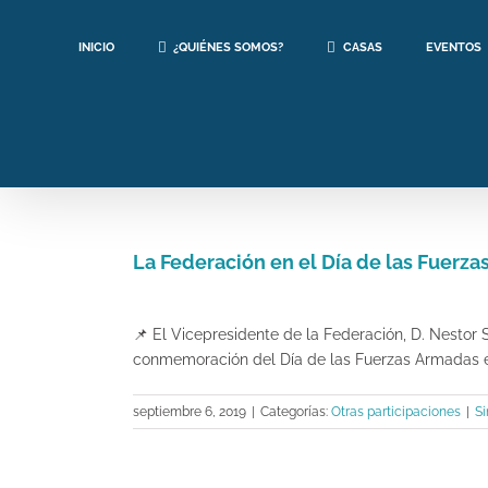
Saltar
al
INICIO
¿QUIÉNES SOMOS?
CASAS
EVENTOS
contenido
La Federación en el Día de las Fuerz
Ver
imagen
📌
El Vicepresidente de la Federación, D. Nestor S
más
conmemoración del Día de las Fuerzas Armadas 
grande
septiembre 6, 2019
|
Categorías:
Otras participaciones
|
Si