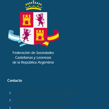
Contacto
Av. Rivadavia 5764 (C1406GLN) Ciudad de Buenos Aires.
federacioncastellanoleonesa@yahoo.com.ar
Atención Oficina Martes y Jueves de 9 a 17 hs.