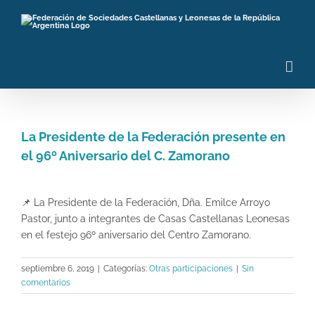
Saltar
al
contenido
La Presidente de la Federación presente en
el 96º Aniversario del C. Zamorano
Ver
imagen
📌
La Presidente de la Federación, Dña. Emilce Arroyo
más
Pastor, junto a integrantes de Casas Castellanas Leonesas
grande
en el festejo 96º aniversario del Centro Zamorano.
septiembre 6, 2019
|
Categorías:
Otras participaciones
|
Sin
comentarios