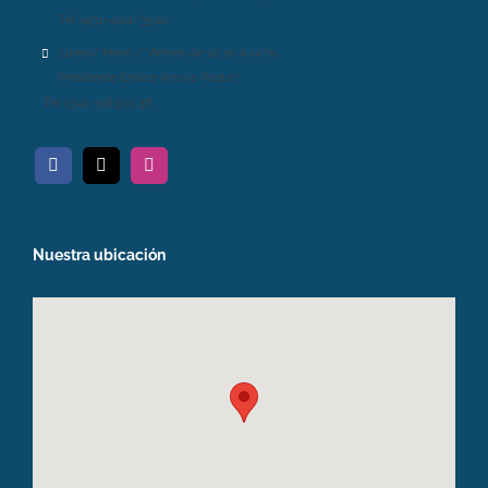
Tel 4431-4121/3540.
Lunes/ Mierc / Viernes de 10.30 a 14 hs.
Presidente Emilce Arroyo Pastor:
Tel 0342 156310138.
Nuestra ubicación