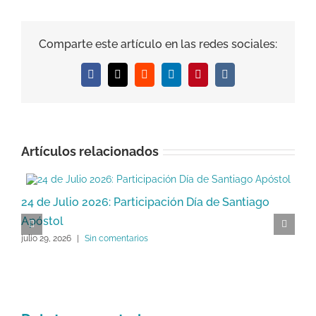
Comparte este artículo en las redes sociales:
Facebook
X
Reddit
LinkedIn
Pinterest
Vk
Artículos relacionados
24 de Julio 2026: Participación Día de Santiago
S
Apóstol
M
julio 29, 2026
|
Sin comentarios
ju