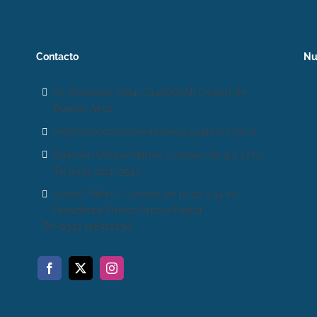
Contacto
Nu
Av. Rivadavia 5764 (C1406GLN) Ciudad de
Buenos Aires.
federacioncastellanoleonesa@yahoo.com.ar
Atención Oficina Martes y Jueves de 9 a 17 hs.
Tel 4431-4121/3540.
Lunes/ Mierc / Viernes de 10.30 a 14 hs.
Presidente Emilce Arroyo Pastor:
Tel 0342 156310138.