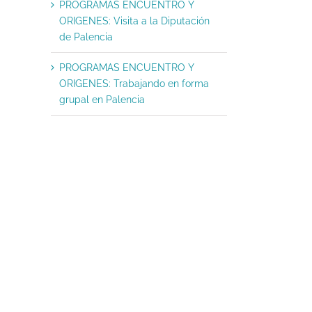
PROGRAMAS ENCUENTRO Y
ORIGENES: Visita a la Diputación
de Palencia
PROGRAMAS ENCUENTRO Y
ORIGENES: Trabajando en forma
grupal en Palencia
PROGRAMAS ENCUENTRO Y
Prog. Encuentro y Oríg
ORIGENES: Trabajando en
Recorriendo Valladoli
forma grupal en Palencia
julio 28, 2026
|
Sin comentari