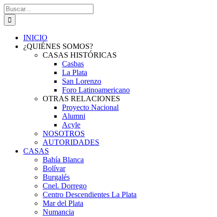
Saltar
Buscar:
al
contenido
INICIO
¿QUIÉNES SOMOS?
CASAS HISTÓRICAS
Casbas
La Plata
San Lorenzo
Foro Latinoamericano
OTRAS RELACIONES
Proyecto Nacional
Alumni
Acyle
NOSOTROS
AUTORIDADES
CASAS
Bahía Blanca
Bolívar
Burgalés
Cnel. Dorrego
Centro Descendientes La Plata
Mar del Plata
Numancia