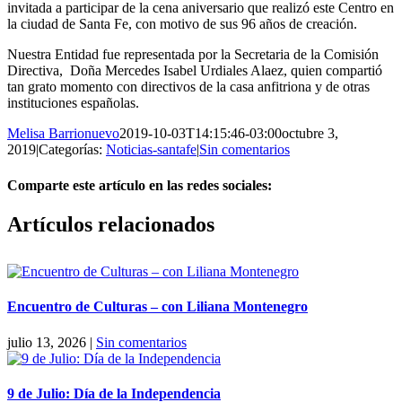
invitada a participar de la cena aniversario que realizó este Centro en
la ciudad de Santa Fe, con motivo de sus 96 años de creación.
Nuestra Entidad fue representada por la Secretaria de la Comisión
Directiva, Doña Mercedes Isabel Urdiales Alaez, quien compartió
tan grato momento con directivos de la casa anfitriona y de otras
instituciones españolas.
Melisa Barrionuevo
2019-10-03T14:15:46-03:00
octubre 3,
2019
|
Categorías:
Noticias-santafe
|
Sin comentarios
Comparte este artículo en las redes sociales:
Facebook
X
Reddit
LinkedIn
Pinterest
Vk
Artículos relacionados
Encuentro de Culturas – con Liliana Montenegro
julio 13, 2026
|
Sin comentarios
9 de Julio: Día de la Independencia