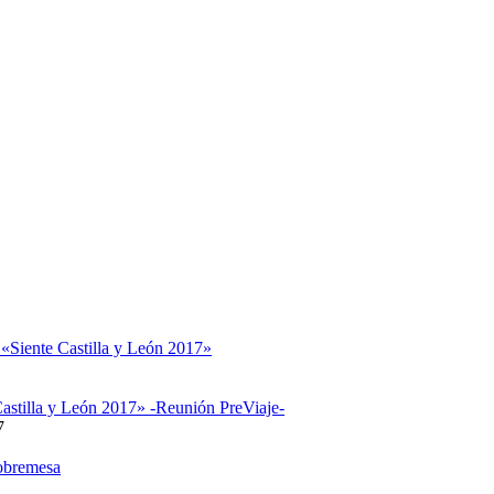
 «Siente Castilla y León 2017»
astilla y León 2017» -Reunión PreViaje-
7
obremesa