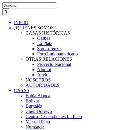
Saltar
Buscar:
al
contenido
INICIO
¿QUIÉNES SOMOS?
CASAS HISTÓRICAS
Casbas
La Plata
San Lorenzo
Foro Latinoamericano
OTRAS RELACIONES
Proyecto Nacional
Alumni
Acyle
NOSOTROS
AUTORIDADES
CASAS
Bahía Blanca
Bolívar
Burgalés
Cnel. Dorrego
Centro Descendientes La Plata
Mar del Plata
Numancia