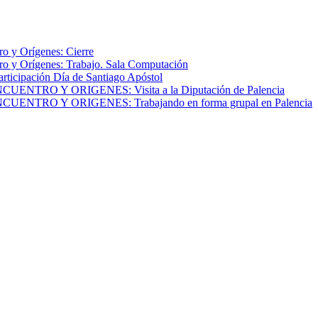
o y Orígenes: Cierre
o y Orígenes: Trabajo. Sala Computación
articipación Día de Santiago Apóstol
NTRO Y ORIGENES: Visita a la Diputación de Palencia
NTRO Y ORIGENES: Trabajando en forma grupal en Palencia