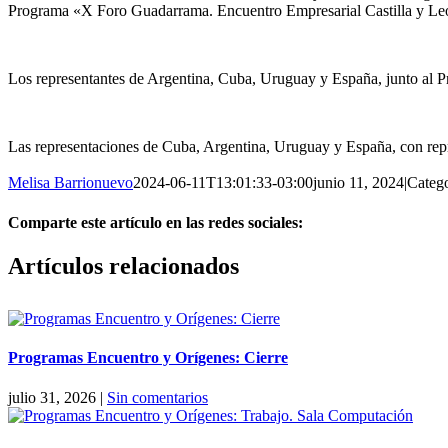
Programa «X Foro Guadarrama. Encuentro Empresarial Castilla y León-
Los representantes de Argentina, Cuba, Uruguay y España, junto al P
Las representaciones de Cuba, Argentina, Uruguay y España, con rep
Melisa Barrionuevo
2024-06-11T13:01:33-03:00
junio 11, 2024
|
Catego
Comparte este artículo en las redes sociales:
Facebook
X
Reddit
LinkedIn
Pinterest
Vk
Artículos relacionados
Programas Encuentro y Orígenes: Cierre
julio 31, 2026
|
Sin comentarios