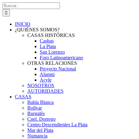
Saltar
Buscar:
al
contenido
INICIO
¿QUIÉNES SOMOS?
CASAS HISTÓRICAS
Casbas
La Plata
San Lorenzo
Foro Latinoamericano
OTRAS RELACIONES
Proyecto Nacional
Alumni
Acyle
NOSOTROS
AUTORIDADES
CASAS
Bahía Blanca
Bolívar
Burgalés
Cnel. Dorrego
Centro Descendientes La Plata
Mar del Plata
Numancia