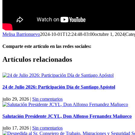
Melisa Barrionuevo
2024-10-01T12:24:48-03:00
octubre 1, 2024
|
Cate
Comparte este artículo en las redes sociales:
Facebook
X
Reddit
LinkedIn
Pinterest
Vk
Artículos relacionados
24 de Julio 2026: Participación Día de Santiago Apóstol
julio 29, 2026
|
Sin comentarios
Salutación Presidente JCYL, Don Alfonso Fernandez Mañueco
julio 17, 2026
|
Sin comentarios