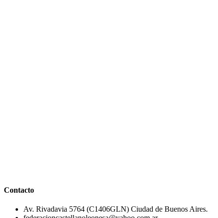
Contacto
Av. Rivadavia 5764 (C1406GLN) Ciudad de Buenos Aires.
federacioncastellanoleonesa@yahoo.com.ar