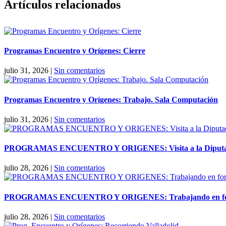
Facebook
X
Reddit
LinkedIn
Pinterest
Vk
Artículos relacionados
Programas Encuentro y Orígenes: Cierre
julio 31, 2026
|
Sin comentarios
Programas Encuentro y Orígenes: Trabajo. Sala Computación
julio 31, 2026
|
Sin comentarios
PROGRAMAS ENCUENTRO Y ORIGENES: Visita a la Diputaci
julio 28, 2026
|
Sin comentarios
PROGRAMAS ENCUENTRO Y ORIGENES: Trabajando en forma
julio 28, 2026
|
Sin comentarios