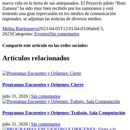
nueva vida en la tierra de sus antepasados. El Proyecto piloto “Reto
Zamora” ha sido muy bien recibido por los zamoranos y está
teniendo una gran repercusión en los medios de comunicación
regionales, se adjuntan las noticias de diversos medios.
Melisa Barrionuevo
2023-04-05T12:01:04-03:00
abril 5,
2023
|
Categorías:
Eventos
|
Sin comentarios
Comparte este artículo en las redes sociales:
Facebook
X
Reddit
LinkedIn
Pinterest
Vk
Artículos relacionados
Programas Encuentro y Orígenes: Cierre
julio 31, 2026
|
Sin comentarios
Programas Encuentro y Orígenes: Trabajo. Sala Computación
julio 31, 2026
|
Sin comentarios