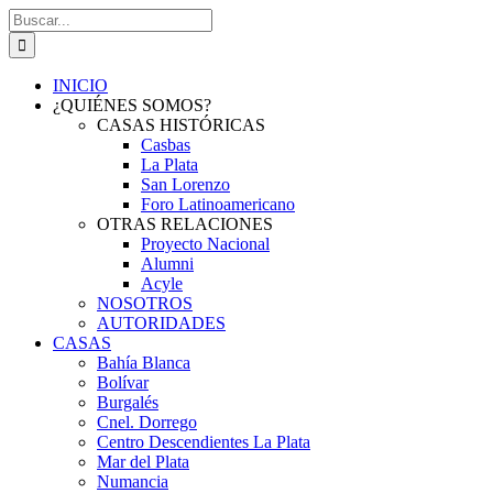
Saltar
Buscar:
al
contenido
INICIO
¿QUIÉNES SOMOS?
CASAS HISTÓRICAS
Casbas
La Plata
San Lorenzo
Foro Latinoamericano
OTRAS RELACIONES
Proyecto Nacional
Alumni
Acyle
NOSOTROS
AUTORIDADES
CASAS
Bahía Blanca
Bolívar
Burgalés
Cnel. Dorrego
Centro Descendientes La Plata
Mar del Plata
Numancia