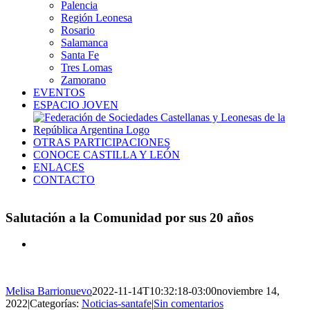
Palencia
Región Leonesa
Rosario
Salamanca
Santa Fe
Tres Lomas
Zamorano
EVENTOS
ESPACIO JOVEN
OTRAS PARTICIPACIONES
CONOCE CASTILLA Y LEÓN
ENLACES
CONTACTO
Salutación a la Comunidad por sus 20 años
Ver
imagen
más
grande
Melisa Barrionuevo
2022-11-14T10:32:18-03:00
noviembre 14,
2022
|
Categorías:
Noticias-santafe
|
Sin comentarios