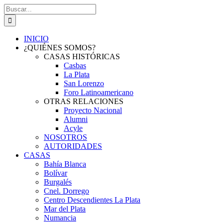
Saltar
Buscar:
al
contenido
INICIO
¿QUIÉNES SOMOS?
CASAS HISTÓRICAS
Casbas
La Plata
San Lorenzo
Foro Latinoamericano
OTRAS RELACIONES
Proyecto Nacional
Alumni
Acyle
NOSOTROS
AUTORIDADES
CASAS
Bahía Blanca
Bolívar
Burgalés
Cnel. Dorrego
Centro Descendientes La Plata
Mar del Plata
Numancia