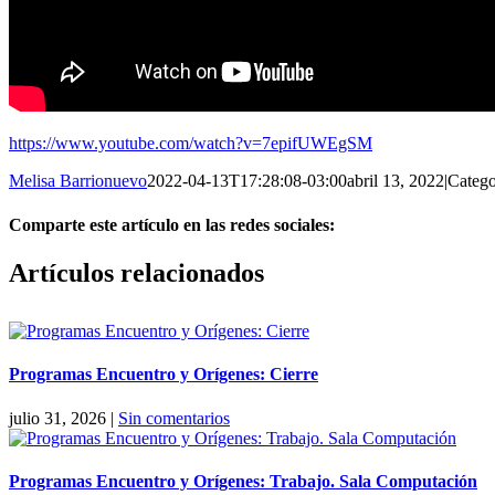
https://www.youtube.com/watch?v=7epifUWEgSM
Melisa Barrionuevo
2022-04-13T17:28:08-03:00
abril 13, 2022
|
Catego
Comparte este artículo en las redes sociales:
Facebook
X
Reddit
LinkedIn
Pinterest
Vk
Artículos relacionados
Programas Encuentro y Orígenes: Cierre
julio 31, 2026
|
Sin comentarios
Programas Encuentro y Orígenes: Trabajo. Sala Computación