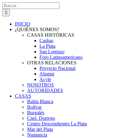
Saltar
Buscar:
al
contenido
INICIO
¿QUIÉNES SOMOS?
CASAS HISTÓRICAS
Casbas
La Plata
San Lorenzo
Foro Latinoamericano
OTRAS RELACIONES
Proyecto Nacional
Alumni
Acyle
NOSOTROS
AUTORIDADES
CASAS
Bahía Blanca
Bolívar
Burgalés
Cnel. Dorrego
Centro Descendientes La Plata
Mar del Plata
Numancia